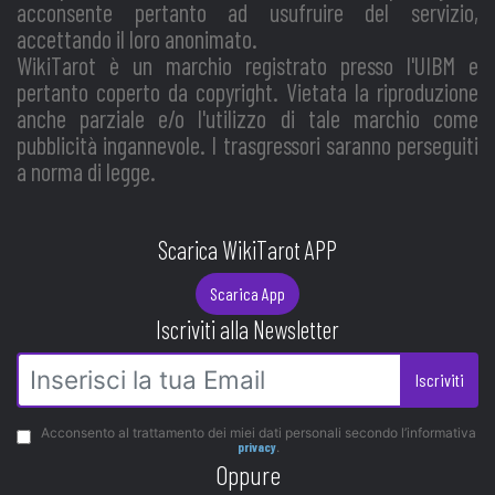
acconsente pertanto ad usufruire del servizio,
accettando il loro anonimato.
WikiTarot è un marchio registrato presso l'UIBM e
pertanto coperto da copyright. Vietata la riproduzione
anche parziale e/o l'utilizzo di tale marchio come
pubblicità ingannevole. I trasgressori saranno perseguiti
a norma di legge.
Scarica WikiTarot APP
Scarica App
Iscriviti alla Newsletter
Iscriviti
Acconsento al trattamento dei miei dati personali secondo l’informativa
privacy
.
Oppure