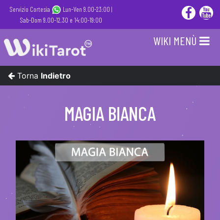
Servizio Cortesia
Lun-Ven 9.00-23:00 |
Sab-Dom 9.00-12.30 e 14:00-19:00
WIKI MENÙ
Torna
Indietro
MAGIA BIANCA