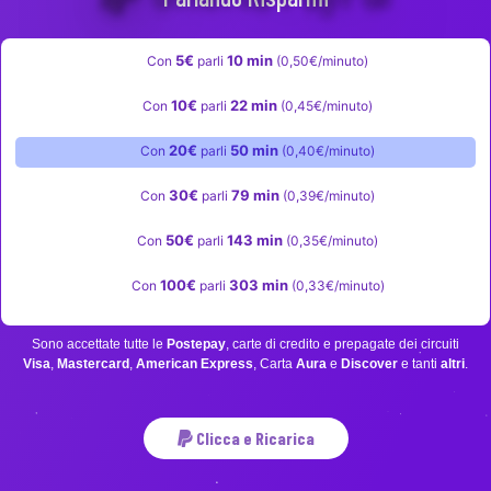
5€
10 min
Con
parli
(0,50€/minuto)
10€
22 min
Con
parli
(0,45€/minuto)
20€
50 min
Con
parli
(0,40€/minuto)
30€
79 min
Con
parli
(0,39€/minuto)
50€
143 min
Con
parli
(0,35€/minuto)
100€
303 min
Con
parli
(0,33€/minuto)
Sono accettate tutte le
Postepay
, carte di credito e prepagate dei circuiti
Visa
,
Mastercard
,
American Express
, Carta
Aura
e
Discover
e tanti
altri
.
Clicca e Ricarica