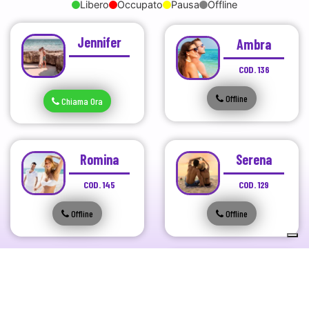
Libero
Occupato
Pausa
Offline
Jennifer
Ambra
COD. 136
Offline
Chiama
Ora
Romina
Serena
COD. 145
COD. 129
Offline
Offline
Giulia
Teresa
NEW
COD. 198