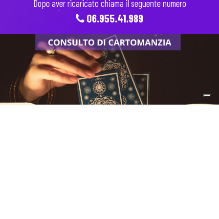
Dopo aver ricaricato chiama il seguente numero
06.955.41.989