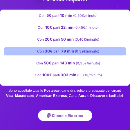
5€
10 min
Con
parli
(0,50€/minuto)
10€
22 min
Con
parli
(0,45€/minuto)
20€
50 min
Con
parli
(0,40€/minuto)
30€
79 min
Con
parli
(0,39€/minuto)
50€
143 min
Con
parli
(0,35€/minuto)
100€
303 min
Con
parli
(0,33€/minuto)
Sono accettate tutte le
Postepay
, carte di credito e prepagate dei circuiti
Visa
,
Mastercard
,
American Express
, Carta
Aura
e
Discover
e tanti
altri
.
Clicca e Ricarica