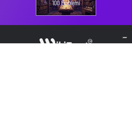
100 Emblemi
Usufruendo dei servizi da Lei richiesti ed offerti dal
presente sito WikiTarot, in qualsiasi forma, dichiara
implicitamente e conferma di essere maggiorenne, di
credere nella divinazione, nell’esoterismo,
nell’occultismo e nelle scienze olistiche di Sua
spontanea volontà, di essere pienamente in grado di
intendere e di volere, di non essere affetto da malattie
psichiche diagnosticate, di essere consapevole del fatto
che tali servizi rappresentano una pratica energetica
alternativa che non può garantire risposte e risultati
certi al 100%. Non si trattano in alcun modo situazioni e