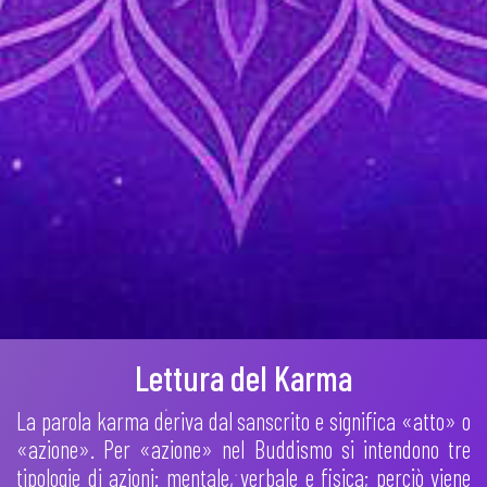
Lettura del Karma
La parola karma deriva dal sanscrito e significa «atto» o
«azione». Per «azione» nel Buddismo si intendono tre
tipologie di azioni: mentale, verbale e fisica; perciò viene