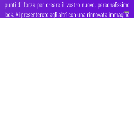
punti di forza per creare il vostro nuovo, personalissimo
look. Vi presenterete agli altri con una rinnovata immagine
che, anch'essa, a suo modo, influenzerà il vostro futuro,
cambiando l'approccio con il mondo che vi circonda.
WikiTarot nasce per far rinascere voi!
Usufruendo dei servizi da Lei richiesti ed offerti dal
presente sito WikiTarot, in qualsiasi forma, dichiara
implicitamente e conferma di essere maggiorenne, di
credere nella divinazione, nell’esoterismo,
nell’occultismo e nelle scienze olistiche di Sua
spontanea volontà, di essere pienamente in grado di