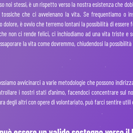
o noi stessi, è un rispetto verso la nostra esistenza che dobb
 tossiche che ci avvelenano la vita. Se frequentiamo o ins
olore, è ovvio che terremo lontani la possibilità di essere fe
che non ci rende felici, ci inchiodiamo ad una vita triste e s
 assaporare la vita come dovremmo, chiudendosi la possibilità d
siamo avvicinarci a varie metodologie che possono indirizza
trollare i nostri stati d’animo, facendoci concentrare sul 
a degli altri con opere di volontariato, può farci sentire utili
 può essere un valido sostegno verso il