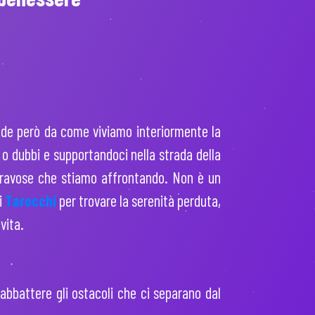
ende però da come viviamo interiormente la
 o dubbi e supportandoci nella strada della
 gravose che stiamo affrontando. Non è un
i
Tarocchi
per trovare la serenità perduta,
vita.
abbattere gli ostacoli che ci separano dal