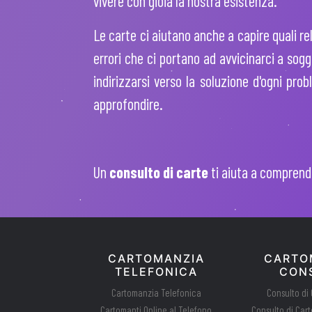
vivere con gioia la nostra esistenza.
Le carte ci aiutano anche a capire quali re
errori che ci portano ad avvicinarci a sog
indirizzarsi verso la soluzione d'ogni pro
approfondire.
Un
consulto di carte
ti aiuta a comprende
CARTOMANZIA
CARTO
TELEFONICA
CONS
Cartomanzia Telefonica
Consulto di
Cartomanti Online al Telefono
Consulto di Car