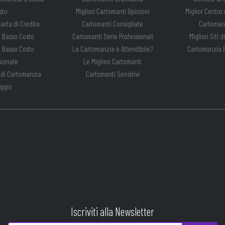
sto
Migliori Cartomanti Opinioni
Miglior Centro
arta di Credito
Cartomanti Consigliate
Cartomanz
 Basso Costo
Cartomanti Serie Professionali
Migliori Siti 
 Basso Costo
La Cartomanzia è Attendibile?
Cartomanzia R
sionale
Le Migliori Cartomanti
 di Cartomanzia
Cartomanti Sensitivi
ggio
Iscriviti alla Newsletter