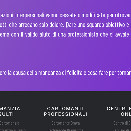
lazioni interpersonali vanno cessate o modificate per ritrovare
getti che arrecano solo dolore. Dare uno sguardo obiettivo e 
blema con il valido aiuto di una professionista che si avvale
re la causa della mancanza di felicità e cosa fare per tornar
MANZIA
CARTOMANTI
CENTRI E
ULTI
PROFESSIONALI
ONL
 Cartomanzia
Cartomante Brava
Centro di 
tomanzia a Basso
Cartomante Bravissima
Servizio di