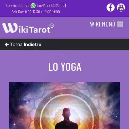
Servizio Cortesia
Lun-Ven 9.00-23:00 |
Sab-Dom 9.00-12.30 e 14:00-19:00
WIKI MENÙ
Torna
Indietro
LO YOGA