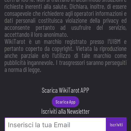
richieste inerenti alla salute. Dichiara, inoltre, di essere
consapevole che richiedere agli operatori informazioni e
dati personali costituisca violazione della privacy ed
acconsente pertanto ad usufruire del servizio,
accettando il loro anonimato.
WikiTarot è un marchio registrato presso l'UIBM e
pertanto coperto da copyright. Vietata la riproduzione
anche parziale e/o l'utilizzo di tale marchio come
pubblicità ingannevole. I trasgressori saranno perseguiti
a norma di legge.
Scarica WikiTarot APP
Scarica App
Iscriviti alla Newsletter
Iscriviti