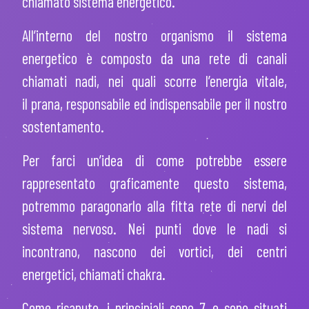
chiamato sistema energetico.
All’interno del nostro organismo il sistema
energetico è composto da una rete di canali
chiamati
nadi
, nei quali scorre l’energia vitale,
il
prana
, responsabile ed indispensabile per il nostro
sostentamento.
Per farci un’idea di come potrebbe essere
rappresentato graficamente questo sistema,
potremmo paragonarlo alla fitta rete di nervi del
sistema nervoso. Nei punti dove le
nadi
si
incontrano, nascono dei vortici, dei centri
energetici, chiamati
chakra
.
Come risaputo, i principiali sono 7, e sono situati