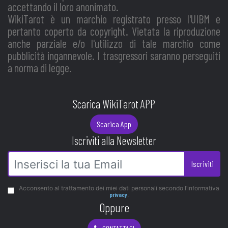
accettando il loro anonimato.
WikiTarot è un marchio registrato presso l'UIBM e
pertanto coperto da copyright. Vietata la riproduzione
anche parziale e/o l'utilizzo di tale marchio come
pubblicità ingannevole. I trasgressori saranno perseguiti
a norma di legge.
Scarica WikiTarot APP
Scarica App
Iscriviti alla Newsletter
Iscriviti
Acconsento al trattamento dei miei dati personali secondo l’informativa
privacy
.
Oppure