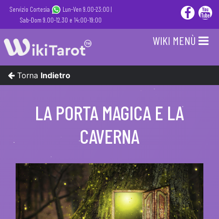
Servizio Cortesia
Lun-Ven 9.00-23:00 |
Sab-Dom 9.00-12.30 e 14:00-19:00
WIKI MENÙ
Torna
Indietro
LA PORTA MAGICA E LA
CAVERNA