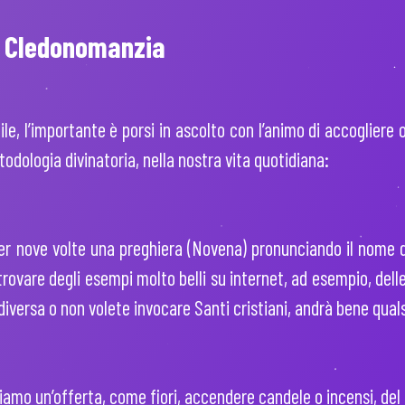
la Cledonomanzia
e, l’importante è porsi in ascolto con l’animo di accogliere 
ologia divinatoria, nella nostra vita quotidiana:
er nove volte una preghiera (Novena) pronunciando il nome d
trovare degli esempi molto belli su internet, ad esempio, del
diversa o non volete invocare Santi cristiani, andrà bene quals
olgiamo un’offerta, come fiori, accendere candele o incensi, de