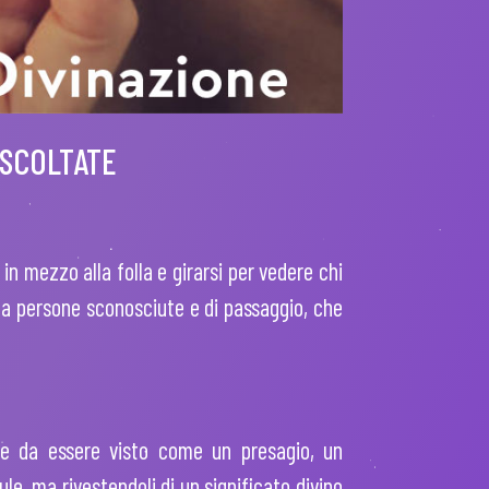
ASCOLTATE
in mezzo alla folla e girarsi per vedere chi
 da persone sconosciute e di passaggio, che
te da essere visto come un presagio, un
e, ma rivestendoli di un significato divino