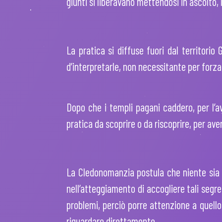
giunti si liberavano mettendosi in ascolto,
La pratica si diffuse fuori dal territorio
d’interpretarle, non necessitante per forza,
Dopo che i templi pagani caddero, per l’av
pratica da scoprire o da riscoprire, per ave
La Cledonomanzia postula che niente sia ca
nell’atteggiamento di accogliere tali segre
problemi, perciò porre attenzione a quello
riguardare direttamente.